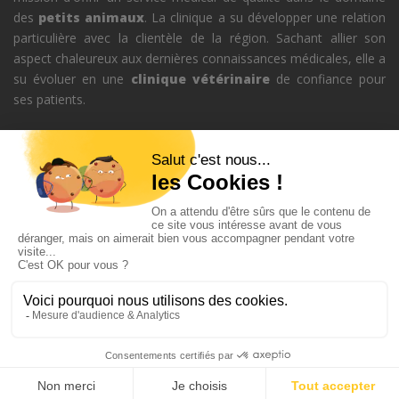
des
petits animaux
. La clinique a su développer une relation
particulière avec la clientèle de la région. Sachant allier son
aspect chaleureux aux dernières connaissances médicales, elle a
su évoluer en une
clinique vétérinaire
de confiance pour
ses patients.
Appelez-nous au
450-478-5175
iques
•
fissuresdefondation.ca/fissures-de-fondation
•
www.pompagedebetone
Tous droits réservés ©
www.veterinairesteannedesplaines.ca
•
Sitemap
•
Créé et hébergé chez MaPlateforme.ca
•
Conditions
d'utilisation et politique de confidentialité