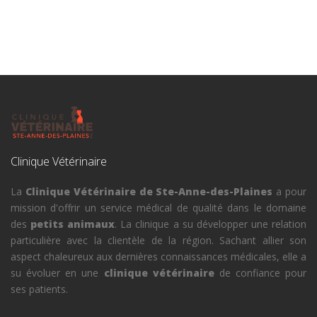
Clinique Vétérinaire
La
Clinique Vétérinaire de Ste-Anne-des-Plaines
a pour
mission d'offrir un service médical de qualité dans le domaine
des
petits animaux
. La clinique a su développer une relation
particulière avec la clientèle de la région. Sachant allier son
aspect chaleureux aux dernières connaissances médicales, elle a
su évoluer en une
clinique vétérinaire
de confiance pour
ses patients.