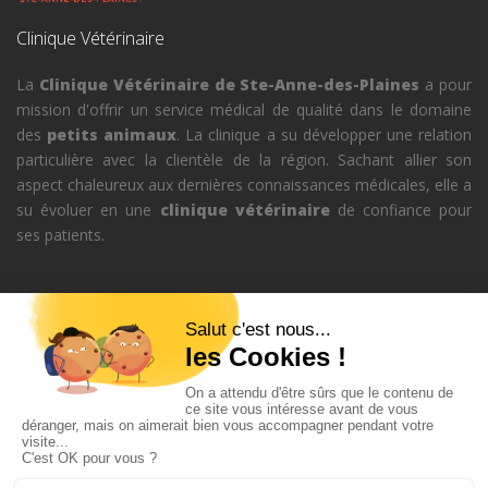
Clinique Vétérinaire
La
Clinique Vétérinaire de Ste-Anne-des-Plaines
a pour
mission d'offrir un service médical de qualité dans le domaine
des
petits animaux
. La clinique a su développer une relation
particulière avec la clientèle de la région. Sachant allier son
aspect chaleureux aux dernières connaissances médicales, elle a
su évoluer en une
clinique vétérinaire
de confiance pour
ses patients.
Appelez-nous au
450-478-5175
es
•
fissuresdefondation.ca/fissures-de-fondation
•
www.pompagedebetonexpr
Tous droits réservés ©
www.veterinairesteannedesplaines.ca
•